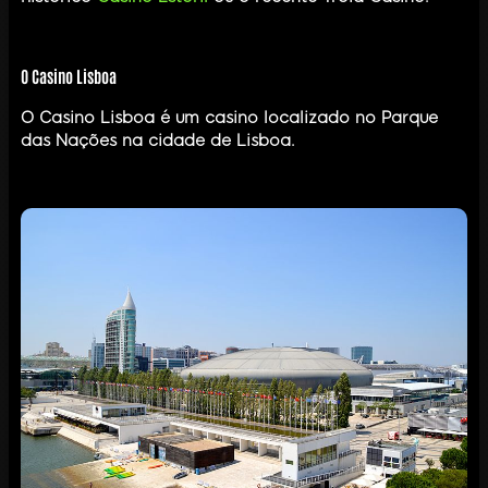
O Casino Lisboa
O Casino Lisboa é um casino localizado no Parque
das Nações na cidade de Lisboa.