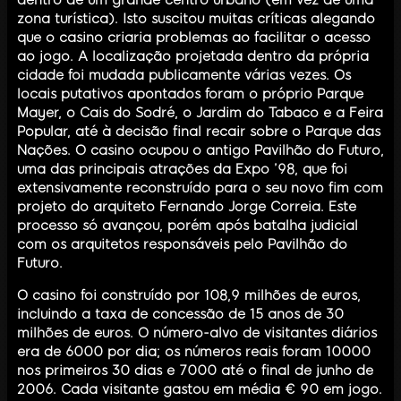
dentro de um grande centro urbano (em vez de uma
zona turística). Isto suscitou muitas críticas alegando
que o casino criaria problemas ao facilitar o acesso
ao jogo. A localização projetada dentro da própria
cidade foi mudada publicamente várias vezes. Os
locais putativos apontados foram o próprio Parque
Mayer, o Cais do Sodré, o Jardim do Tabaco e a Feira
Popular, até à decisão final recair sobre o Parque das
Nações. O casino ocupou o antigo Pavilhão do Futuro,
uma das principais atrações da Expo ’98, que foi
extensivamente reconstruído para o seu novo fim com
projeto do arquiteto Fernando Jorge Correia. Este
processo só avançou, porém após batalha judicial
com os arquitetos responsáveis pelo Pavilhão do
Futuro.
O casino foi construído por 108,9 milhões de euros,
incluindo a taxa de concessão de 15 anos de 30
milhões de euros. O número-alvo de visitantes diários
era de 6000 por dia; os números reais foram 10000
nos primeiros 30 dias e 7000 até o final de junho de
2006. Cada visitante gastou em média € 90 em jogo.