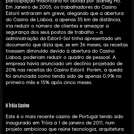
participação maioritária foi obtida por Stanley Ho.
Em Janeiro de 2005, os trabalhadores do Casino
Estoril entraram em greve, alegando que a abertura
do Casino de Lisboa, a apenas 35 km de distância,
iria reduzir o número de clientes e ameaçar a
segurança dos seus postos de trabalho – a
administração da Estoril-Sol tinha apresentado um
documento que dizia que, se em 36 meses, as receitas
tivessem diminuído devido à abertura do Casino
Lisboa, poderiam reduzir o quadro de pessoal. A
empresa havia anunciado um declínio projetado de
20% nas receitas do Casino Estoril. Porém, a queda
foi anunciada como tendo sido de apenas 0,9% no
primeiro mês e 15% após cinco meses.
O Tróia Casino
Este é o mais recente casino de Portugal tendo sido
inaugurado em Tróia a 1 de janeiro de 2011, num
projeto ambicioso que reúne tecnologia, arquitetura