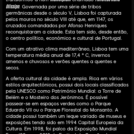
Olissipo
. Governada por uma série de tribos
germânicas desde o século V, Lisboa foi capturada
pelos mouros no século VIII até que, em 1147, os
cruzados comandados por Afonso Henriques
reconquistaram a cidade. Esta tem sido, desde então,
o centro político, económico e cultural de Portugal.
Com um atrativo clima mediterrâneo, Lisboa tem uma
temperatura média anual de 17,4 ° C, invernos
amenos e chuvosos e verões quentes a quentes e
secos.
A oferta cultural da cidade é ampla. Rica em vários
estilos arquitectónicos, possui dois locais classificados
pela UNESCO como Património Mundial: a Torre de
Belém e o Mosteiro dos Jerónimos. É possível
passear-se em espaços verdes como o Parque
Eduardo VII ou o Parque Florestal do Monsanto. A
cidade possui também um leque variado de museus e
exposições tendo sido em 1994 Capital Europeia da
Cultura. Em 1998, foi palco da Exposição Mundial