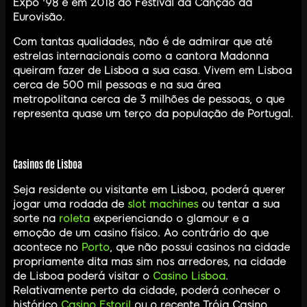
Expo '98 e em 2018 do Festival da Canção da
Eurovisão.
Com tantas qualidades, não é de admirar que até
estrelas internacionais como a cantora Madonna
queiram fazer de Lisboa a sua casa. Vivem em Lisboa
cerca de 500 mil pessoas e na sua área
metropolitana cerca de 3 milhões de pessoas, o que
representa quase um terço da população de Portugal.
Casinos de Lisboa
Seja residente ou visitante em Lisboa, poderá querer
jogar uma rodada de
slot machines
ou tentar a sua
sorte na
roleta
experienciando o glamour e a
emoção de um casino físico. Ao contrário do que
acontece no
Porto
, que não possui casinos na cidade
propriamente dita mas sim nos arredores, na cidade
de Lisboa poderá visitar o
Casino Lisboa
.
Relativamente perto da cidade, poderá conhecer o
histórico
Casino Estoril
ou o recente Tróia Casino.