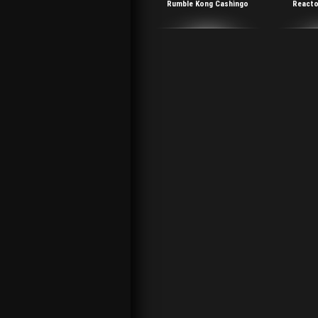
Rumble Kong Cashingo
Reacto