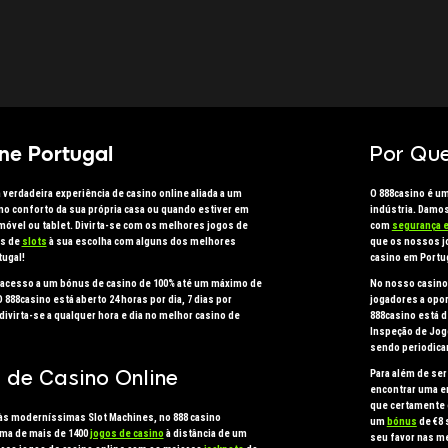
ne Portugal
Por Que
verdadeira experiência de casino online aliada a um
O 888casino é um
 no conforto da sua própria casa ou quando estiver em
indústria. Damos
óvel ou tablet. Divirta-se com os melhores jogos de
com
segurança e
as de
slots
à sua escolha com alguns dos melhores
que os nossos j
tugal!
casino em Portug
á acesso a um bónus de casino de 100% até um máximo de
No nosso casino,
 888casino está aberto 24 horas por dia, 7 dias por
jogadores a opo
ivirta-se a qualquer hora e dia no melhor casino de
888casino está d
Inspeção de Jog
sendo periodica
 de Casino Online
Para além de se
encontrar uma e
que certamente o
 às moderníssimas Slot Machines, no 888 casino
um
bónus
de €8 
ama de mais de 1400
jogos de casino
à distância de um
seu favor nas me