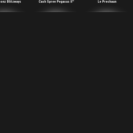
onz Blitzways
Cash Spree Pegasus II™
Le Prechaun