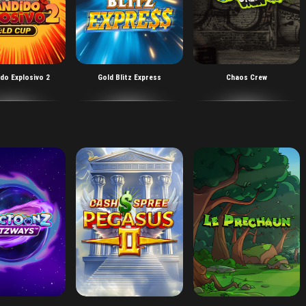
do Explosivo 2
Gold Blitz Express
Chaos Crew