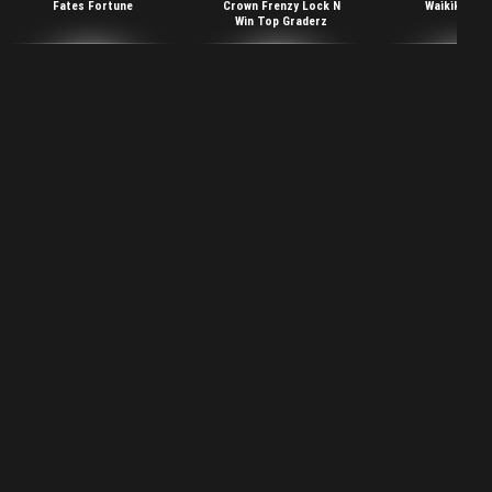
Fates Fortune
Crown Frenzy Lock N
Waikiki God
Win Top Graderz