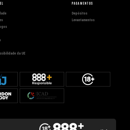
EL
PAGAMENTOS
idade
Depósitos
es
Levantamentos
jogos
s
ssibilidade da UE