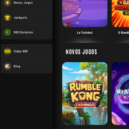
Novos Jogos
Jackpots
888 Exclusivo
Le Futebol
O Bandi
NOVOS JOGOS
Clube 888
Blog