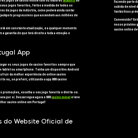
ores jogos de casino online com os maiores
jackpots
do
Fazendo parte d
 seus jogos favoritos, feitos à medida de todos os
subida de nível 
es de jogos da indústria, como poderá ainda contar
fantásticos pré
 jackpots progressivos que ascendem aos milhões de
Convencido? Entã
nosso próximo g
 está em constante atualização, e a qualquer momento
casino online de
 a garantia de que terá direito a toda a emoção e
tugal App
 jogar os seus jogos de casino favoritos sempre que
um tablet ou smartphone. Tenha um dispositivo Android
sufruir da melhor experiência de online casino
to ou, se preferir, utilizando a app 888 casino
s promoções, escolha o seu jogo favorito e divirta-se.
pera por si. Descarregue agora o 888
casino móvel
e leve
lhor casino online em Portugal!
s do Website Oficial de