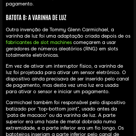
pagamento.
BATOTA 8:
A VARINHA DE LUZ
Outra invenção de Tommy Glenn Carmichael, a
varinha de luz foi uma adaptação criada depois de os
fabricantes de slot machines
começarem a usar
geradores de números aleatórios (RNG) em slots
totalmente eletrónicas.
Em vez de ativar um interruptor físico, a varinha de
luz foi projetada para ativar um sensor eletrónico. O
dispositivo ainda precisava de ser inserido pelo canal
de pagamento, mas desta vez uma luz era usada
para ativar o sensor e iniciar um pagamento.
Carmichael também foi responsável pelo dispositivo
batizado por “top-bottom joint”, usado antes da
“pata de macaco” ou da varinha de luz. A parte
superior era uma haste de metal dobrada numa
extremidade, e a parte inferior era um fio longo. Os
batoteiros inseriam a parte inferior pelo canal de