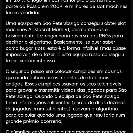
em 2017. O jogo em casinos foi proibido na maior
parte da Rússia em 2009, e milhares de slot machines
foram vendidas.
Uma equipa em São Petersburgo conseguiu obter slot
machines Aristocrat Mark VI, desmontou-as e,
basicamente, fez engenharia reversa aos RNGs para
decifrar o algoritmo. Basicamente, se quer saber
como bugar slots, esta é a forma infalível (mas quase
impossível) de o fazer. E esta equipa russa conseguiu
fazer exatamente isso.
O segundo passo era colocar cúmplices em casinos
que ainda tinham esses modelos de slots mais
antigos. Esses cúmplices usavam os seus telemóveis
para gravar e transmitir vídeos das jogadas para São
Petersburgo. Quando a equipa de São Petersburgo
tinha informações suficientes (cerca de duas dezenas
de jogadas eram suficientes), usavam o algoritmo
para calcular quando uma jogada que resultaria num
grande prémio ocorreria.
O cúmplice então recebia uma mensagem para jogar.