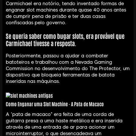
Carmichael era notório, tendo inventado formas de
enganar slot machines durante quase 40 anos antes
de cumprir pena de prisão e ter duas casas
confiscadas pelo governo.
Se queria saber como bugar slots, era provável que
Carmichael tivesse a resposta.
Posteriormente, passou a ajudar a combater
batoteiros e trabalhou com a Nevada Gaming
Commission no desenvolvimento do The Protector, um
dispositivo que bloqueia ferramentas de batota
inseridas nas máquinas.
Como Enganar uma Slot Machine - A Pata de Macaco
A “pata de macaco” era feita de uma corda de
guitarra presa a uma haste metálica e era inserida
através de uma entrada de ar para acionar um
microinterruptor, o que desencadeava um