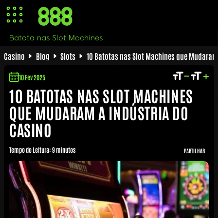
Batota nas Slot Machines
Casino
Blog
Slots
10 Batotas nas Slot Machines que Mudaram 
10 Fev 2025
10 BATOTAS NAS SLOT MACHINES
QUE MUDARAM A INDÚSTRIA DO
CASINO
Tempo de Leitura: 9 minutos
PARTILHAR