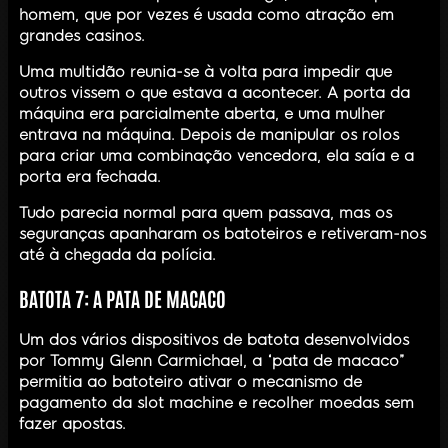
homem, que por vezes é usada como atração em
grandes casinos.
Uma multidão reunia-se à volta para impedir que
outros vissem o que estava a acontecer. A porta da
máquina era parcialmente aberta, e uma mulher
entrava na máquina. Depois de manipular os rolos
para criar uma combinação vencedora, ela saía e a
porta era fechada.
Tudo parecia normal para quem passava, mas os
seguranças apanharam os batoteiros e retiveram-nos
até à chegada da polícia.
BATOTA 7:
A PATA DE MACACO
Um dos vários dispositivos de batota desenvolvidos
por Tommy Glenn Carmichael, a “pata de macaco”
permitia ao batoteiro ativar o mecanismo de
pagamento da slot machine e recolher moedas sem
fazer apostas.