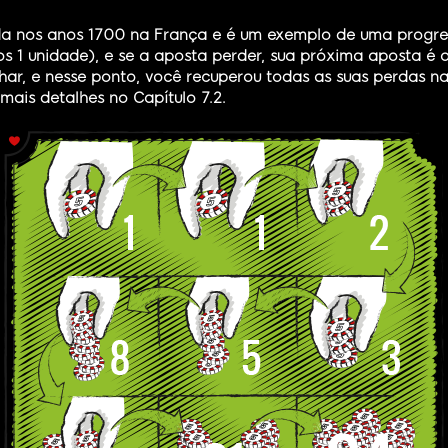
ada nos anos 1700 na França e é um exemplo de uma prog
1 unidade), e se a aposta perder, sua próxima aposta é o
r, e nesse ponto, você recuperou todas as suas perdas na 
mais detalhes no Capítulo 7.2.