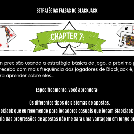
ESTRATÉGIAS FALSAS DO BLACKJACK
 precisão usando a estratégia básica de jogo, o próximo 
recebo com mais frequência dos jogadores de Blackjack é,
 aprender sobre eles...
Especificamente, você aprenderá:
Os diferentes tipos de sistemas de apostas.
ackjack que eu recomendo para jogadores casuais que jogam Blackjack 
ria das progressões de apostas não lhe dará uma vantagem em longo pr