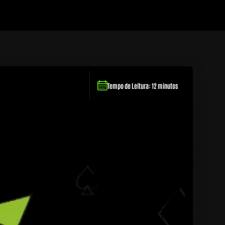
Tempo de Leitura: 12 minutos