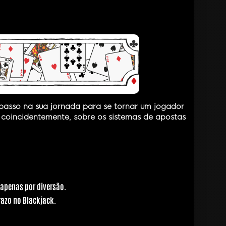
passo na sua jornada para se tornar um jogador
 coincidentemente, sobre os sistemas de apostas
apenas por diversão.
azo no Blackjack.