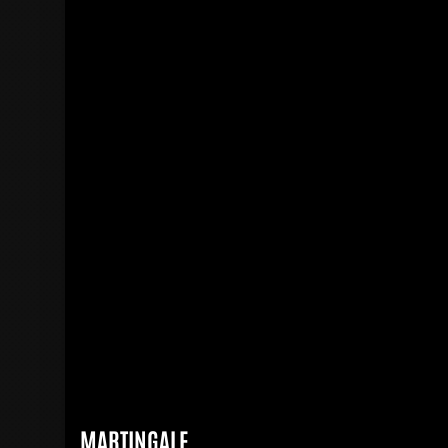
MARTINGALE