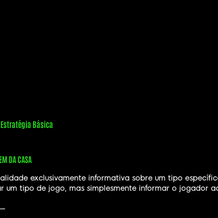
Estratégia Básica
EM DA CASA
lidade exclusivamente informativa sobre um tipo específic
r um tipo de jogo, mas simplesmente informar o jogador a
__