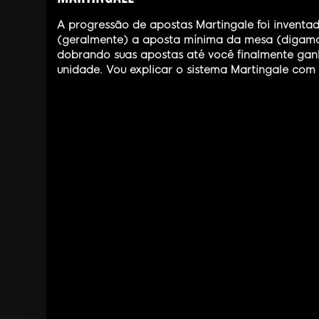
A progressão de apostas Martingale foi invent
(geralmente) a aposta mínima da mesa (digamos 
dobrando suas apostas até você finalmente ganha
unidade. Vou explicar o sistema Martingale com 