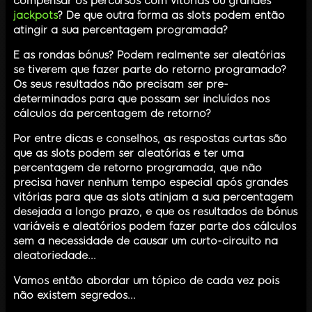
compensar os percursos com vitórias ou grandes
jackpots
? De que outra forma as slots podem então
atingir a sua percentagem programada?
E as rondas bónus? Podem realmente ser aleatórias
se tiverem que fazer parte do retorno programado?
Os seus resultados não precisam ser pre-
determinados para que possam ser incluídos nos
cálculos da percentagem de retorno?
Por entre dicas e conselhos, as respostas curtas são
que as slots podem ser aleatórias e ter uma
percentagem de retorno programada, que não
precisa haver nenhum tempo especial após grandes
vitórias para que as slots atinjam a sua percentagem
desejada a longo prazo, e que os resultados de bónus
variáveis e aleatórios podem fazer parte dos cálculos
sem a necessidade de causar um curto-circuito na
aleatoriedade...
Vamos então abordar um tópico de cada vez pois
não existem segredos...