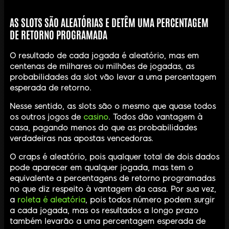
AS SLOTS SÃO ALEATÓRIAS E DETÊM UMA PERCENTAGEM
DE RETORNO PROGRAMADA
O resultado de cada jogada é aleatório, mas em
centenas de milhares ou milhões de jogadas, as
probabilidades da slot vão levar a uma percentagem
esperada de retorno.
Nesse sentido, as slots são o mesmo que quase todos
os outros jogos de
casino
. Todos dão vantagem à
casa, pagando menos do que as probabilidades
verdadeiras nas apostas vencedoras.
O craps é aleatório, pois qualquer total de dois dados
pode aparecer em qualquer jogada, mas tem o
equivalente a percentagens de retorno programadas
no que diz respeito à vantagem da casa. Por sua vez,
a
roleta
é aleatória
, pois todos número podem surgir
a cada jogada, mas os resultados a longo prazo
também levarão a uma percentagem esperada de