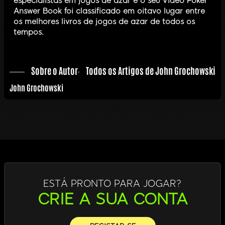
especialistas em jogos de azar e o seu Video Poker
Answer Book foi classificado em oitavo lugar entre
os melhores livros de jogos de azar de todos os
tempos.
Sobre o Autor
Todos os Artigos de John Grochowski
John Grochowski
ESTÁ PRONTO PARA JOGAR?
CRIE A SUA CONTA