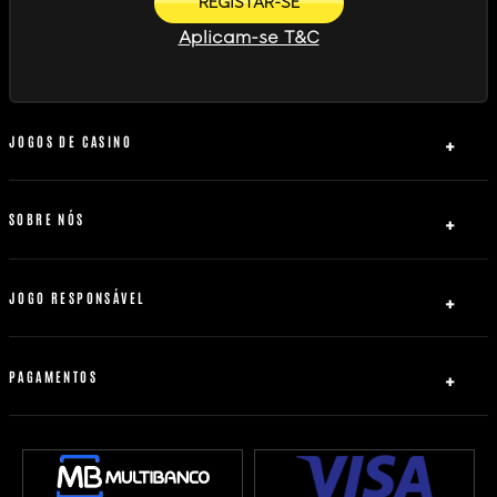
REGISTAR-SE
Aplicam-se T&C
JOGOS DE CASINO
Slots
Roleta
SOBRE NÓS
Jackpots
Contacte-nos
Afiliados
JOGO RESPONSÁVEL
Política de Privacidade
Termos e Condições
PAGAMENTOS
Honestidade nos jogos
Depósitos
Política de Bónus
Levantamentos
Limites de Apostas
Licenciamento