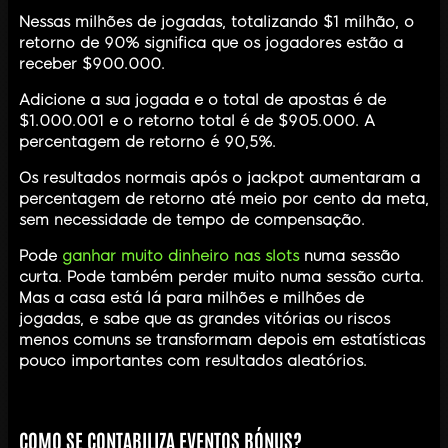
Nessas milhões de jogadas, totalizando $1 milhão, o
retorno de 90% significa que os jogadores estão a
receber $900.000.
Adicione a sua jogada e o total de apostas é de
$1.000.001 e o retorno total é de $905.000. A
percentagem de retorno é 90,5%.
Os resultados normais após o jackpot aumentaram a
percentagem de retorno até meio por cento da meta,
sem necessidade de tempo de compensação.
Pode
ganhar muito dinheiro nas slots
numa sessão
curta. Pode também perder muito numa sessão curta.
Mas a casa está lá para milhões e milhões de
jogadas, e sabe que as grandes vitórias ou riscos
menos comuns se transformam depois em estatísticas
pouco importantes com resultados aleatórios.
COMO SE CONTABILIZA EVENTOS BÓNUS?