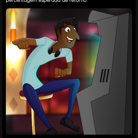
percentagem esperada de retorno.