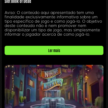
Slot Book of Dead
Aviso: O conteúdo aqui apresentado tem uma
finalidade exclusivamente informativa sobre um
tipo específico de jogo e como jogá-lo. O objetivo
deste conteúdo não é nem promover nem
disponibilizar um tipo de jogo, mas simplesmente
informar o jogador acerca de como jogá-lo.
Ler mais