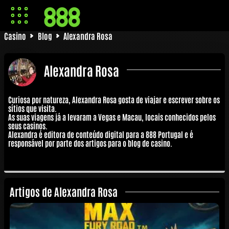
Casino
Blog
Alexandra Rosa
Alexandra Rosa
Curiosa por natureza, Alexandra Rosa gosta de viajar e escrever sobre os
sítios que visita.
As suas viagens já a levaram a Vegas e Macau, locais conhecidos pelos
seus casinos.
Alexandra é editora de conteúdo digital para a 888 Portugal e é
responsável por parte dos artigos para o blog de casino.
Artigos de Alexandra Rosa