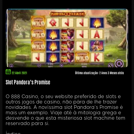
22 Abril 2021
Última atualização: 2 Anos 3 Meses atrás
Slot Pandora’s Promise
O 888 Casino, o seu website preferido de slots e
outros jogos de casino, não pára de lhe trazer
novidades. A novíssima slot Pandora’s Promise é
mais um exemplo. Viaje até à mitologia grega e
desvende o que esta misteriosa slot machine tem
reservado para si.