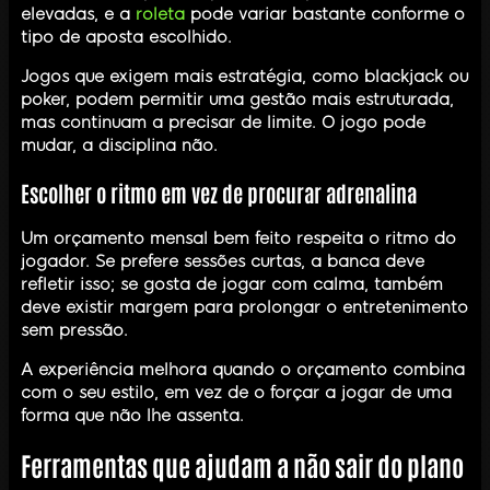
elevadas, e a
roleta
pode variar bastante conforme o
tipo de aposta escolhido.
Jogos que exigem mais estratégia, como blackjack ou
poker, podem permitir uma gestão mais estruturada,
mas continuam a precisar de limite. O jogo pode
mudar, a disciplina não.
Escolher o ritmo em vez de procurar adrenalina
Um orçamento mensal bem feito respeita o ritmo do
jogador. Se prefere sessões curtas, a banca deve
refletir isso; se gosta de jogar com calma, também
deve existir margem para prolongar o entretenimento
sem pressão.
A experiência melhora quando o orçamento combina
com o seu estilo, em vez de o forçar a jogar de uma
forma que não lhe assenta.
Ferramentas que ajudam a não sair do plano