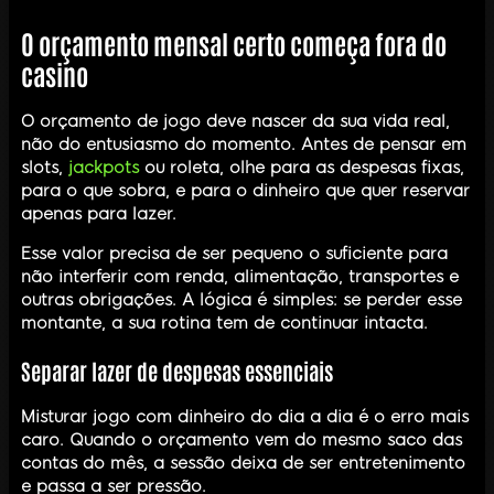
O orçamento mensal certo começa fora do
casino
O orçamento de jogo deve nascer da sua vida real,
não do entusiasmo do momento. Antes de pensar em
slots,
jackpots
ou roleta, olhe para as despesas fixas,
para o que sobra, e para o dinheiro que quer reservar
apenas para lazer.
Esse valor precisa de ser pequeno o suficiente para
não interferir com renda, alimentação, transportes e
outras obrigações. A lógica é simples: se perder esse
montante, a sua rotina tem de continuar intacta.
Separar lazer de despesas essenciais
Misturar jogo com dinheiro do dia a dia é o erro mais
caro. Quando o orçamento vem do mesmo saco das
contas do mês, a sessão deixa de ser entretenimento
e passa a ser pressão.