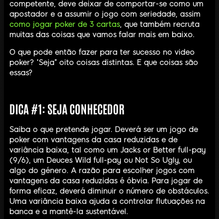
competente, deve deixar de comportar-se como um
apostador e a assumir o jogo com seriedade, assim
como jogar poker de 3 cartas
, que também recruta
muitas das coisas que vamos falar mais em baixo.
O que pode então fazer para ter sucesso no video
poker? “Seja” oito coisas distintas. E que coisas são
essas?
DICA #1: SEJA CONHECEDOR
Saiba o que pretende jogar. Deverá ser um jogo de
poker com vantagens da casa reduzidas e de
variância baixa, tal como um Jacks or Better full-pay
(9/6), um Deuces Wild full-pay ou Not So Ugly, ou
algo do género. A razão para escolher jogos com
vantagens da casa reduzidas é óbvia. Para jogar de
forma eficaz, deverá diminuir o número de obstáculos.
Uma variância baixa ajuda a controlar flutuações na
banca e a mantê-la sustentável.