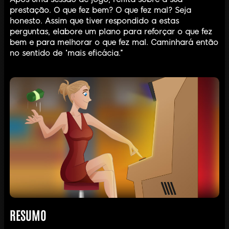
prestação. O que fez bem? O que fez mal? Seja
honesto. Assim que tiver respondido a estas
perguntas, elabore um plano para reforçar o que fez
bem e para melhorar o que fez mal. Caminhará então
no sentido de “mais eficácia.”
RESUMO