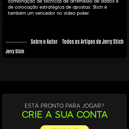
combinação de técnicas de arremesso de dados e
de colocação estratégica de apostas. Stich é
também um vencedor no video poker.
Sobre o Autor
Todos os Artigos de Jerry Stich
Jerry Stich
ESTÁ PRONTO PARA JOGAR?
CRIE A SUA CONTA