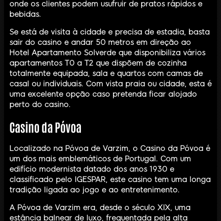
onde os clientes podem usufruir de pratos rápidos e
bebidas.
Se está de visita à cidade e precisa de estadia, basta
sair do casino e andar 50 metros em direção ao
Hotel Apartamento Solverde que disponibiliza vários
apartamentos T0 a T2 que dispõem de cozinha
totalmente equipada, sala e quartos com camas de
casal ou individuais. Com vista praia ou cidade, esta é
uma excelente opção caso pretenda ficar alojado
perto do casino.
Casino da Póvoa
Localizado na Póvoa de Varzim, o Casino da Póvoa é
um dos mais emblemáticos de Portugal. Com um
edifício modernista datado dos anos 1930 e
classificado pelo IGESPAR, este casino tem uma longa
tradição ligada ao jogo e ao entretenimento.
A Póvoa de Varzim era, desde o século XIX, uma
estância balnear de luxo, frequentada pela alta