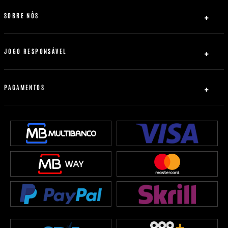
Roleta
SOBRE NÓS
Jackpots
Contacte-nos
Afiliados
JOGO RESPONSÁVEL
Política de Privacidade
Termos e Condições
PAGAMENTOS
Honestidade nos jogos
Depósitos
Política de Bónus
Levantamentos
Limites de Apostas
Licenciamento