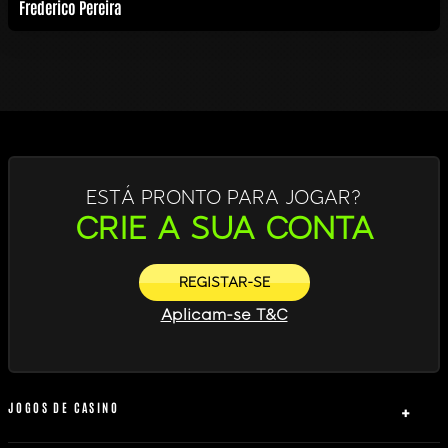
Frederico Pereira
ESTÁ PRONTO PARA JOGAR?
CRIE A SUA CONTA
REGISTAR-SE
Aplicam-se T&C
JOGOS DE CASINO
Slots