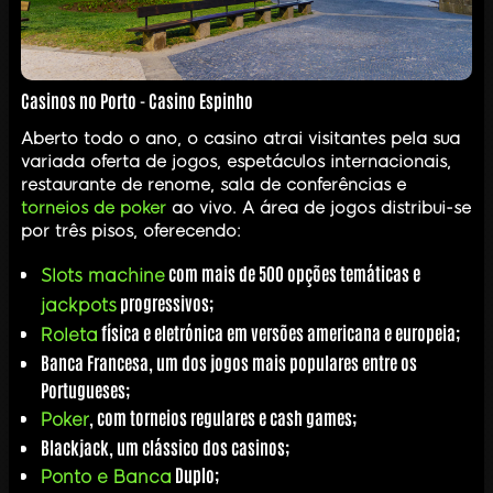
Casinos no Porto - Casino Espinho
Aberto todo o ano, o casino atrai visitantes pela sua
variada oferta de jogos, espetáculos internacionais,
restaurante de renome, sala de conferências e
torneios de poker
ao vivo. A área de jogos distribui-se
por três pisos, oferecendo:
com mais de 500 opções temáticas e
Slots machine
progressivos;
jackpots
física e eletrónica em versões americana e europeia;
Roleta
Banca Francesa, um dos jogos mais populares entre os
Portugueses;
, com torneios regulares e cash games;
Poker
Blackjack, um clássico dos casinos;
Duplo;
Ponto e Banca