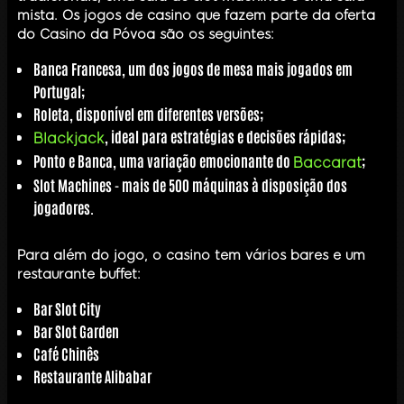
mista. Os jogos de casino que fazem parte da oferta
do Casino da Póvoa são os seguintes:
Banca Francesa, um dos jogos de mesa mais jogados em
Portugal;
Roleta, disponível em diferentes versões;
, ideal para estratégias e decisões rápidas;
Blackjack
Ponto e Banca, uma variação emocionante do
;
Baccarat
Slot Machines - mais de 500 máquinas à disposição dos
jogadores.
Para além do jogo, o casino tem vários bares e um
restaurante buffet:
Bar Slot City
Bar Slot Garden
Café Chinês
Restaurante Alibabar