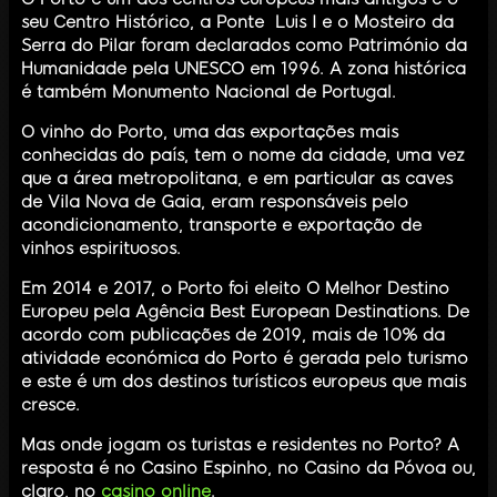
seu Centro Histórico, a Ponte Luis I e o Mosteiro da
Serra do Pilar foram declarados como Património da
Humanidade pela UNESCO em 1996. A zona histórica
é também Monumento Nacional de Portugal.
O vinho do Porto, uma das exportações mais
conhecidas do país, tem o nome da cidade, uma vez
que a área metropolitana, e em particular as caves
de Vila Nova de Gaia, eram responsáveis pelo
acondicionamento, transporte e exportação de
vinhos espirituosos.
Em 2014 e 2017, o Porto foi eleito O Melhor Destino
Europeu pela Agência Best European Destinations. De
acordo com publicações de 2019, mais de 10% da
atividade económica do Porto é gerada pelo turismo
e este é um dos destinos turísticos europeus que mais
cresce.
Mas onde jogam os turistas e residentes no Porto? A
resposta é no Casino Espinho, no Casino da Póvoa ou,
claro, no
casino online
.