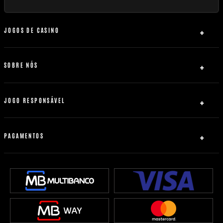
JOGOS DE CASINO
Slots
Roleta
SOBRE NÓS
Jackpots
Contacte-nos
Afiliados
JOGO RESPONSÁVEL
Política de Privacidade
Termos e Condições
PAGAMENTOS
Honestidade nos jogos
Depósitos
Política de Bónus
Levantamentos
Limites de Apostas
Licenciamento