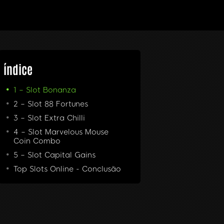
índice
1 – Slot Bonanza
2 – Slot 88 Fortunes
3 – Slot Extra Chilli
4 – Slot Marvelous Mouse
Coin Combo
5 – Slot Capital Gains
Top Slots Online - Conclusão