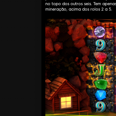
no topo dos outros seis. Tem apen
mineração, acima dos rolos 2 a 5.