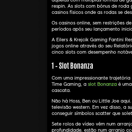
respin. As slots com bónus de roda 
casinos físicos onde as rodas se de
Os casinos online, sem restrições d
períodos após seu lançamento inicia
A Eilers & Krejcik Gaming Fantini
jogos online através do seu Relató
cinco slots com desempenho notável
1 – Slot Bonanza
Com uma impressionante trajetória
Time Gaming, a
slot Bonanza
é uma 
cascata.
Não há Hoss, Ben ou Little Joe aqu
televisão western. Em vez disso, a 
conseguir símbolos scatter que sole
Sete rolos de vídeo vêm num arranjo
profundidade, estão num arranjo co