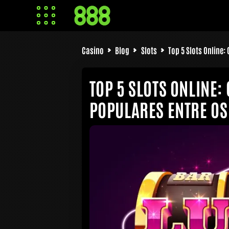
Casino
Blog
Slots
Top 5 Slots Online
TOP 5 SLOTS ONLINE:
POPULARES ENTRE O