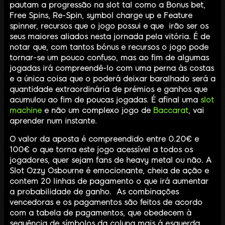
pautam a progressão na slot tal como a Bonus bet,
Free Spins, Re-Spin, symbol charge up e Feature
spinner, recursos que o jogo possui e que irão ser os
seus maiores aliados nesta jornada pela vitória. É de
notar que, com tantos bónus e recursos o jogo pode
tornar-se um pouco confuso, mas ao fim de algumas
jogadas irá compreendê-lo com uma perna às costas
e a única coisa que o poderá deixar baralhado será a
quantidade extraordinária de prémios e ganhos que
acumulou ao fim de poucas jogadas. É afinal uma
slot
machine
e não um complexo jogo de
Baccarat
, vai
aprender num instante.
O valor da aposta é compreendido entre 0.20€ e
100€ o que torna este jogo acessível a todos os
jogadores, quer sejam fans de heavy metal ou não. A
Slot Ozzy Osbourne é emocionante, cheia de ação e
contem 20 linhas de pagamento o que irá aumentar
a probabilidade de ganho. As combinações
vencedoras e os pagamentos são feitos de acordo
com a tabela de pagamentos, que obedecem à
sequência de símbolos da coluna mais á esquerda