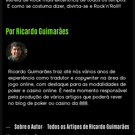
estrela de Rock mais excêntrica de todos os tempos.
E como se costuma dizer, divirta-se e Rock’n’Roll!!
Por
Ricardo Guimarães
Ricardo Guimarães traz até nós vários anos de
experiência como tradutor e copywriter na área do
jogo online, com destaque para as modalidades de
poker e casino online. É neste momento responsável
pela produção de vários artigos que poderá rever
no blog de poker ou casino da 888.
Sobre o Autor
Todos os Artigos de Ricardo Guimarães