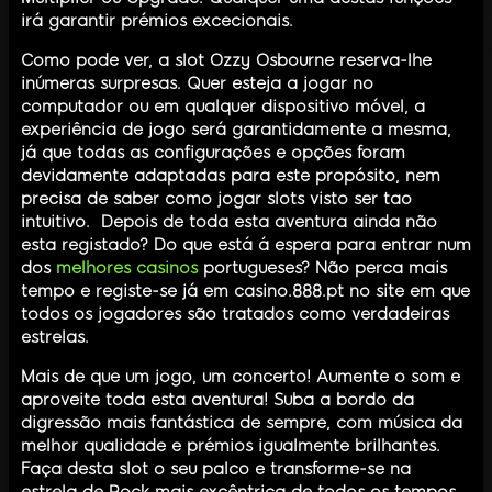
irá garantir prémios excecionais.
Como pode ver, a slot Ozzy Osbourne reserva-lhe
inúmeras surpresas. Quer esteja a jogar no
computador ou em qualquer dispositivo móvel, a
experiência de jogo será garantidamente a mesma,
já que todas as configurações e opções foram
devidamente adaptadas para este propósito, nem
precisa de saber como jogar slots visto ser tao
intuitivo. Depois de toda esta aventura ainda não
esta registado? Do que está á espera para entrar num
dos
melhores casinos
portugueses? Não perca mais
tempo e registe-se já em casino.888.pt no site em que
todos os jogadores são tratados como verdadeiras
estrelas.
Mais de que um jogo, um concerto! Aumente o som e
aproveite toda esta aventura! Suba a bordo da
digressão mais fantástica de sempre, com música da
melhor qualidade e prémios igualmente brilhantes.
Faça desta slot o seu palco e transforme-se na